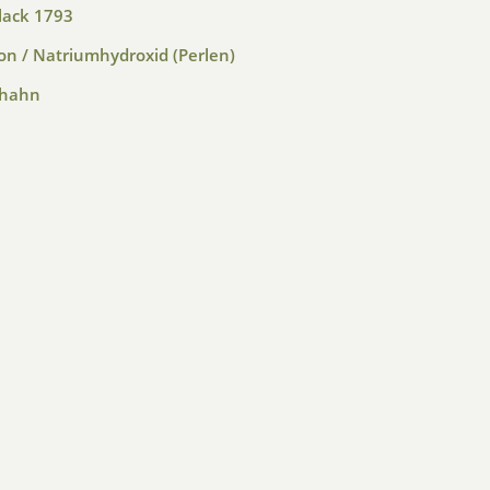
lack 1793
on / Natriumhydroxid (Perlen)
fhahn