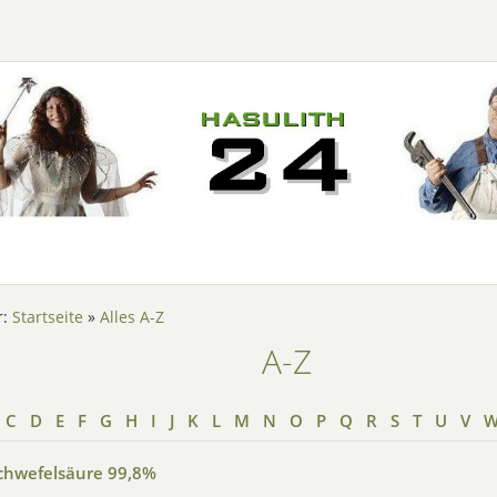
r:
Startseite
»
Alles A-Z
A-Z
C
D
E
F
G
H
I
J
K
L
M
N
O
P
Q
R
S
T
U
V
chwefelsäure 99,8%