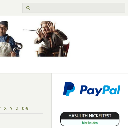
W
X
Y
Z
0-9